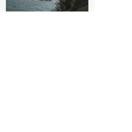
GIARDINO D'AFFACCIO LAGO DI
BOLSENA
Quarto MigliORA