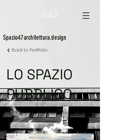
S47
Spazio47
architettura.design
Back to Portfolio
LO SPAZIO
PUBBLICO
Studi, riflessioni e proposte sullo
spazio pubblico.